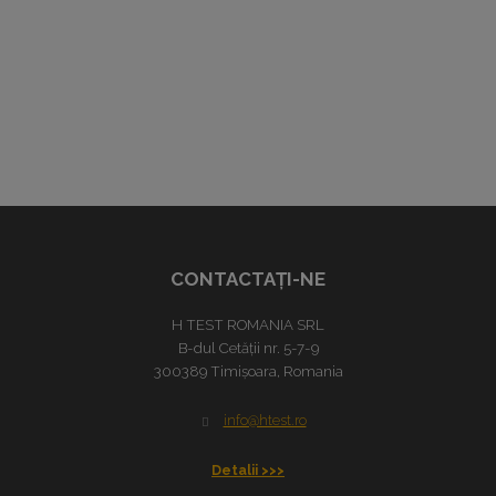
CONTACTAŢI-NE
H TEST ROMANIA SRL
B-dul Cetății nr. 5-7-9
300389 Timișoara, Romania
info@htest.ro
Detalii >>>