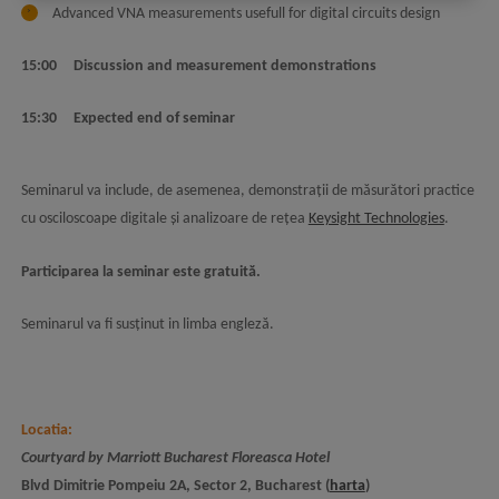
Advanced VNA measurements usefull for digital circuits design
15:00 Discussion and measurement demonstrations
15:30 Expected end of seminar
Seminarul va include, de asemenea, demonstrații de măsurători practice
cu osciloscoape digitale și analizoare de rețea
Keysight Technologies
.
Participarea la seminar este gratuită.
Seminarul va fi susținut in limba engleză.
Locatia:
Courtyard by Marriott Bucharest Floreasca Hotel
Blvd Dimitrie Pompeiu 2A, Sector 2, Bucharest (
harta
)