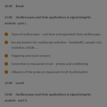
10:30 Break
11:00 Oscilloscopes and their applications in
signal integrity
analysis - part I.
Types of oscilloscopes – real-time and equivalent-time oscilloscopes
Key parameters for oscilloscope selection – bandwidth, sample rate,
resolution, ENOB ….
Triggering and clock recovery
Connection to measured circuit – probes and conditioning
Influence of the probe on measured circuit its elimination
12:00 Lunch
13:00 Oscilloscopes and their applications in
signal integrity
analysis - part II.