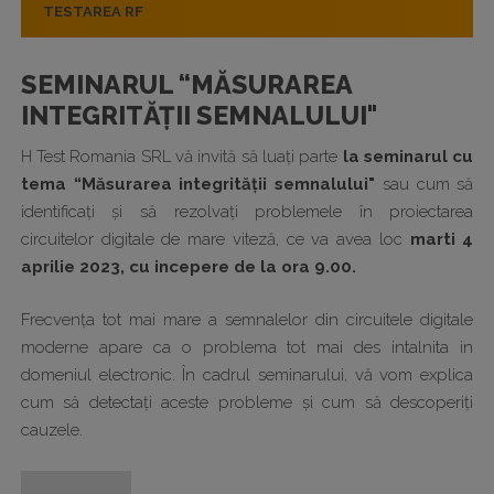
TESTAREA RF
SEMINARUL “MĂSURAREA
INTEGRITĂȚII SEMNALULUI"
H Test Romania SRL vă invită să luați parte
la seminarul cu
tema “Măsurarea integrității semnalului"
sau cum să
identificați și să rezolvați problemele în proiectarea
circuitelor digitale de mare viteză, ce va avea loc
marti
4
aprilie 2023, cu incepere de la ora 9.00.
Frecvența tot mai mare a semnalelor din circuitele digitale
moderne apare ca o problema tot mai des intalnita in
domeniul electronic. În cadrul seminarului, vă vom explica
cum să detectați aceste probleme și cum să descoperiți
cauzele.