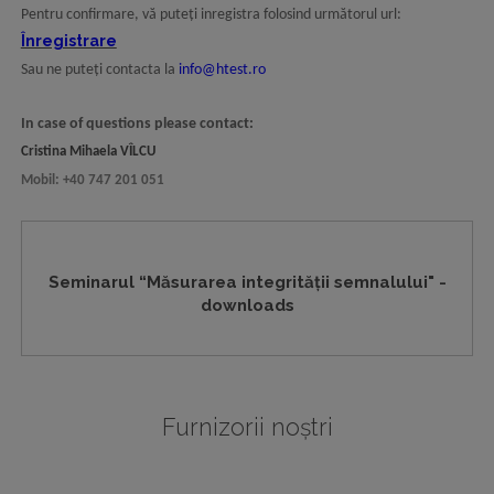
Pentru confirmare, vă puteți inregistra folosind următorul url:
Înregistrare
Sau ne puteți contacta la
info@htest.ro
In case of questions please contact:
Cristina Mihaela VÎLCU
Mobil: +40 747 201 051
Seminarul “Măsurarea integrității semnalului" -
downloads
Furnizorii noștri