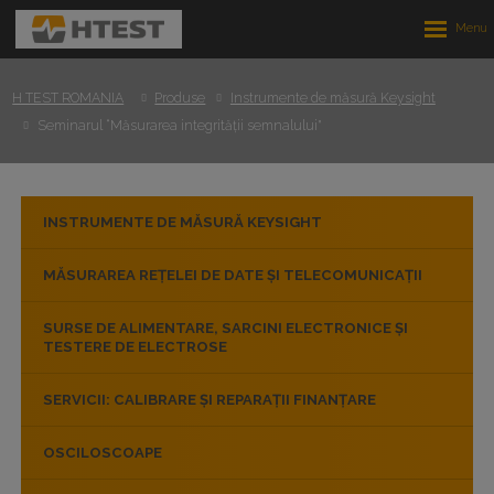
Rozbalen
menu
H TEST ROMANIA
Produse
Instrumente de măsură Keysight
Seminarul “Măsurarea integrității semnalului"
INSTRUMENTE DE MĂSURĂ KEYSIGHT
MĂSURAREA REȚELEI DE DATE ȘI TELECOMUNICAȚII
SURSE DE ALIMENTARE, SARCINI ELECTRONICE ȘI
TESTERE DE ELECTROSE
SERVICII: CALIBRARE ȘI REPARAȚII FINANȚARE
OSCILOSCOAPE