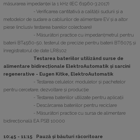
măsurarea impedanței la 1 kHz (IEC 61960-3:2017)
- Verificarea cantitativă a calității sudurii și a
metodelor de sudare a cablurilor de alimentare EV și a altor
piese (inclusiv testarea barelor colectoare)
- Măsurători practice cu impedanțmetrul pentru
baterii BT4560-50, testerul de precizie pentru baterii BT6075 și
înregistratorul de date LR8102
Testarea bateriilor utilizând surse de
alimentare bidirecționale ElektroAutomatik și sarcini
regenerative - Eugen Kitke, ElektroAutomatik
- Testarea celulelor, modulelor și pachetelor
pentru cercetare, dezvoltare și producție
- Testarea bateriilor utilizate pentru aplicații
- Descărcarea bateriilor pentru reciclare
- Măsurători practice cu sursa de alimentare
bidirecțională EA PSB 10000
10:45 - 11:15 Pauză și băuturi răcoritoare