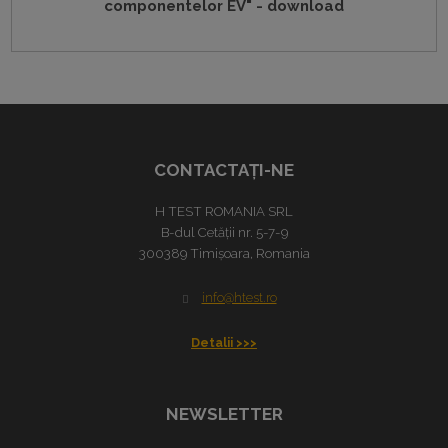
componentelor EV" - download
CONTACTAŢI-NE
H TEST ROMANIA SRL
B-dul Cetății nr. 5-7-9
300389 Timișoara, Romania
info@htest.ro
Detalii >>>
NEWSLETTER