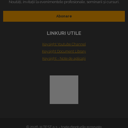
Noutăți, invitații la evenimentele profesionale, seminarii și cursuri.
Abonare
LINKURI UTILE
Keysight Youtube Channel
Keysight Document Library
Keysight - Note de aplicaţii
© 2026, H TEST a.s. - toate drepturile rezervate