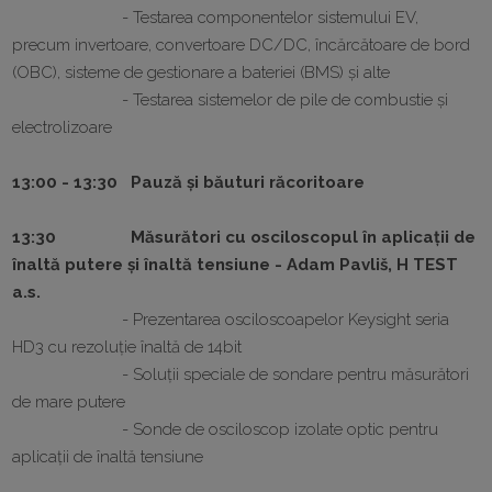
- Testarea componentelor sistemului EV,
precum invertoare, convertoare DC/DC, încărcătoare de bord
(OBC), sisteme de gestionare a bateriei (BMS) și alte
- Testarea sistemelor de pile de combustie și
electrolizoare
13:00 - 13:30 Pauză și băuturi răcoritoare
13:30 Măsurători cu osciloscopul în aplicații de
înaltă putere și înaltă tensiune - Adam Pavliš, H TEST
a.s.
- Prezentarea osciloscoapelor Keysight seria
HD3 cu rezoluție înaltă de 14bit
- Soluții speciale de sondare pentru măsurători
de mare putere
- Sonde de osciloscop izolate optic pentru
aplicații de înaltă tensiune